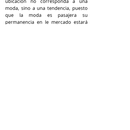
ubicación no corresponda a una 
moda, sino a una tendencia, puesto 
que la moda es pasajera su 
permanencia en le mercado estará 
dictado por la temporalidad de la 
moda, mientras que una tendencia 
es más duradera, tendrá mayores 
posibilidades de continuar vigente 
una vez pasada la mod. 
Induce a la acción a tu cliente 
El cliente tomara el teléfono o te 
enviara un mail por indicación tuya, 
invítalo con una frase que lo induce a 
la acción, con frases como 
“llamamos” llama hoy” “envía un 
mensaje” “descúbrelo”, proporciona 
todos lo medios posibles, como mail, 
pagina web, teléfono, redes sociales, 